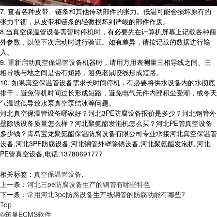
7. 查看各种皮带、链条和其他传动部件的张力。低温可能会损坏原有的
张力平衡，从皮带和链条的轻微损坏到严峻的部件作废。
8.当真空保温管设备需暂时停机时，有必要先在计算机屏幕上记载各种额
外参数，以便下次启动时进行验证。如有差异，请按记载的数据进行输
入。
9. 重新启动真空保温管设备机器时，请用万用表测量三相导线之间、三
相导线与地之间是否有短路，避免老鼠咬线形成短路。
10. 如果真空保温管设备需求长时间停机，有必要将供水设备内的水彻底
排干，避免停机时间过长形成短路，避免电气元件内部积尘受潮，或冬天
气温过低导致水泵真空泵结冰等问题。
河北真空保温管设备哪家好？河北3PE防腐设备报价是多少？河北钢管外
壁除锈设备质量怎么样？河北聚氨酯发泡机怎么买？河北PE管真空设备
多少钱？青岛宝龙聚氨酯保温防腐设备有限公司专业承接河北真空保温管
设备,河北3PE防腐设备,河北钢管外壁除锈设备,河北聚氨酯发泡机,河北
PE管真空设备,电话:13780691777
相关标签：
真空保温管设备
,
上一条：
河北三pe防腐设备生产的钢管有哪些特色
下一条：
常用河北3pe防腐设备生产线钢管的防腐功能有哪些?
Top
©筑巢ECMS软件