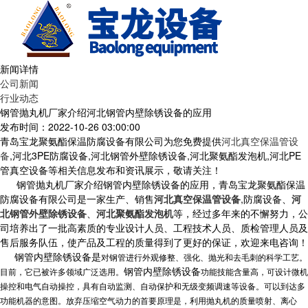
新闻详情
公司新闻
行业动态
钢管抛丸机厂家介绍河北钢管内壁除锈设备的应用
发布时间：2022-10-26 03:00:00
青岛宝龙聚氨酯保温防腐设备有限公司为您免费提供
河北真空保温管设
备
,河北3PE防腐设备,河北钢管外壁除锈设备,河北聚氨酯发泡机,河北PE
管真空设备等相关信息发布和资讯展示，敬请关注！
钢管抛丸机厂家介绍钢管内壁除锈设备的应用，青岛宝龙聚氨酯保温
防腐设备有限公司是一家生产、销售
河北真空保温管设备
,防腐设备、
河
北钢管外壁除锈设备
、
河北聚氨酯发泡机
等，经过多年来的不懈努力，公
司培养出了一批高素质的专业设计人员、工程技术人员、质检管理人员及
售后服务队伍，使产品及工程的质量得到了更好的保证，欢迎来电咨询！
钢管内壁除锈设备是
对钢管进行外观修整、强化、抛光和去毛刺的科学工艺。
钢管内壁除锈设备
目前，它已被许多领域广泛选用。
功能技能含量高，可设计微机
操控和电气自动操控，具有自动监测、自动保护和无级变频调速等设备。可以到达多
功能机器的意图。放弃压缩空气动力的首要原理是，利用抛丸机的质量喷射、离心