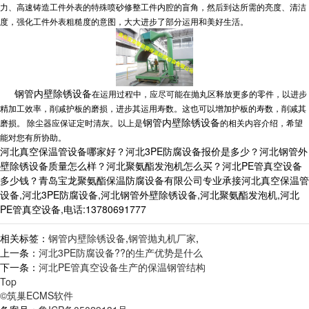
力、高速铸造工件外表的特殊喷砂修整工件内腔的盲角，然后到达所需的亮度、清洁
度，强化工件外表粗糙度的意图，大大进步了部分运用和美好生活。
钢管内壁除锈设备
在运用过程中，应尽可能在抛丸区释放更多的零件，以进步
精加工效率，削减护板的磨损，进步其运用寿数。
这也可以增加护板的寿数，削减其
钢管内壁除锈设备
磨损。
除尘器应保证定时清灰。
以上是
的相关内容介绍，希望
能对您有所协助。
河北真空保温管设备哪家好？河北3PE防腐设备报价是多少？河北钢管外
壁除锈设备质量怎么样？河北聚氨酯发泡机怎么买？河北PE管真空设备
多少钱？青岛宝龙聚氨酯保温防腐设备有限公司专业承接河北真空保温管
设备,河北3PE防腐设备,河北钢管外壁除锈设备,河北聚氨酯发泡机,河北
PE管真空设备,电话:13780691777
相关标签：
钢管内壁除锈设备
,
钢管抛丸机厂家
,
上一条：
河北3PE防腐设备??的生产优势是什么
下一条：
河北PE管真空设备生产的保温钢管结构
Top
©筑巢ECMS软件